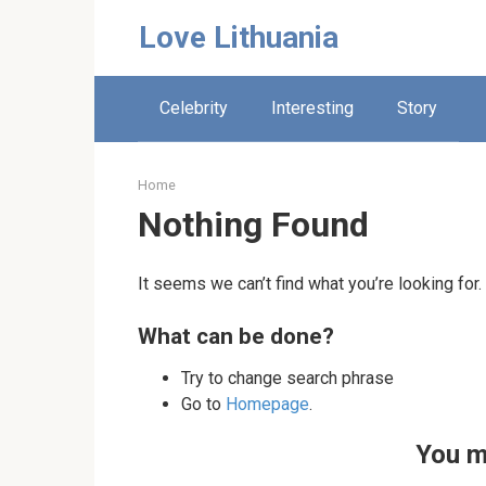
Skip
Love Lithuania
to
content
Celebrity
Interesting
Story
Home
Nothing Found
It seems we can’t find what you’re looking for
What can be done?
Try to change search phrase
Go to
Homepage
.
You m