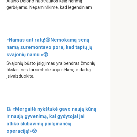
Alaino Delono nuotraukos kėlė nerimą
gerbėjams. Nepamirškime, kad legendiniam
«Namas ant ratų!😍Nemokamą seną
namą suremontavo pora, kad taptų jų
svajonių namu.»😲
Svajonių būsto įsigijimas yra bendras žmonių
tikslas, nes tai simbolizuoja sėkmę ir darbą.
Įsivaizduokite,
👏 «Mergaitė nykštukė gavo naują kūną
ir naują gyvenimą, kai gydytojai jai
atliko šlubavimą pailginančią
operaciją!»😲