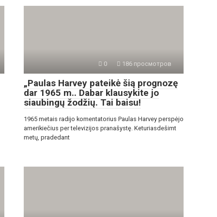
0
186 просмотров
„Paulas Harvey pateikė šią prognozę
dar 1965 m.. Dabar klausykite jo
siaubingų žodžių. Tai baisu!
1965 metais radijo komentatorius Paulas Harvey perspėjo
amerikiečius per televizijos pranašystę. Keturiasdešimt
metų, pradedant