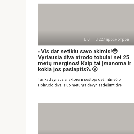
0
227 просмотров
«Vis dar netikiu savo akimis!😳
Vyriausia diva atrodo tobulai nei 25
metų merginos! Kaip tai įmanoma ir
kokia jos paslaptis?»😮
Tai, kad vyriausiai aktorei ir šeštojo dešimtmečio
Holivudo divai šiuo metu yra devyniasdešimt dveji