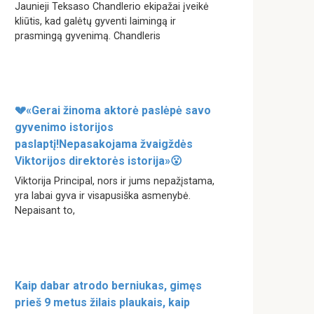
Jaunieji Teksaso Chandlerio ekipažai įveikė
kliūtis, kad galėtų gyventi laimingą ir
prasmingą gyvenimą. Chandleris
💔«Gerai žinoma aktorė paslėpė savo
gyvenimo istorijos
paslaptį!Nepasakojama žvaigždės
Viktorijos direktorės istorija»😮
Viktorija Principal, nors ir jums nepažįstama,
yra labai gyva ir visapusiška asmenybė.
Nepaisant to,
Kaip dabar atrodo berniukas, gimęs
prieš 9 metus žilais plaukais, kaip