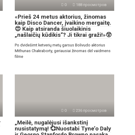
0
188 просмотров
«Prieš 24 metus aktorius, žinomas
kaip Disco Dancer, įvaikino mergaitę.
😍 Kaip atsiranda šiuolaikinis
„našlaičių kūdikis“? Ji tikrai graži!»😲
Po dvidešimt ketverių metų garsus Bolivudo aktorius
Mithunas Chakraborty, geriausiai žinomas dėl vaidmens
filme
0
236 просмотров
r
„Meilė, nugalėjusi išankstinį
nusistatymą! 💞Nuostabi Tyne’o Daly
ir Georgo Stanfordo Browno pasaka,