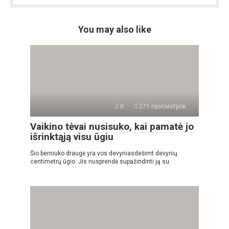
You may also like
0
271 просмотров
Vaikino tėvai nusisuko, kai pamatė jo
išrinktąją visu ūgiu
Šio berniuko draugė yra vos devyniasdešimt devynių
centimetrų ūgio. Jis nusprendė supažindinti ją su