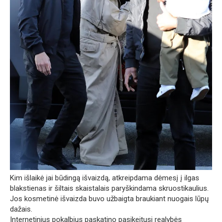
Kim išlaikė jai būdingą išvaizdą, atkreipdama dėmesį į ilgas
blakstienas ir šiltais skaistalais paryškindama skruostikaulius.
Jos kosmetinė išvaizda buvo užbaigta braukiant nuogais lūpų
dažais.
Internetinius pokalbius paskatino pasikeitusi realybės