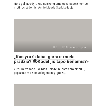
Nors gali atrodyti, kad neišvengiama sekti savo žinomos
motinos pėdomis, Annie Maude Stark keliauja
0
195 просмотров
„Kas yra ši labai garsi ir miela
pradžia? 😭Kodėl jis tapo benamis?»
2023 m. vasario 8 d. Nickui Nolte, nuostabiam aktoriui,
pripažintam dėl savo legendinių įgūdžių,