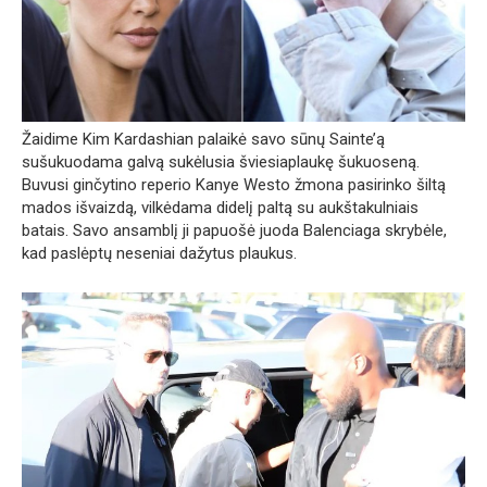
Žaidime Kim Kardashian palaikė savo sūnų Sainte’ą
sušukuodama galvą sukėlusia šviesiaplaukę šukuoseną.
Buvusi ginčytino reperio Kanye Westo žmona pasirinko šiltą
mados išvaizdą, vilkėdama didelį paltą su aukštakulniais
batais. Savo ansamblį ji papuošė juoda Balenciaga skrybėle,
kad paslėptų neseniai dažytus plaukus.