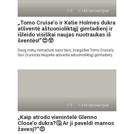
0
188 просмотров
„Tomo Cruise’o ir Katie Holmes dukra
atšventė aštuonioliktąjį gimtadienį ir
išleido visiškai naujas nuotraukas iš
šventės!”😍😲
Daug metų nemačiusi savo tėvo, žvaigždės Tomo Cruise’o,
Suri Cruise’as Niujorke atšventė aštuonioliktąjį gimtadienį.
0
216 просмотров
„Kaip atrodo vienintelė Glenno
Close’o dukra?🤔 Ar ji paveldi mamos
žavesį?“😍