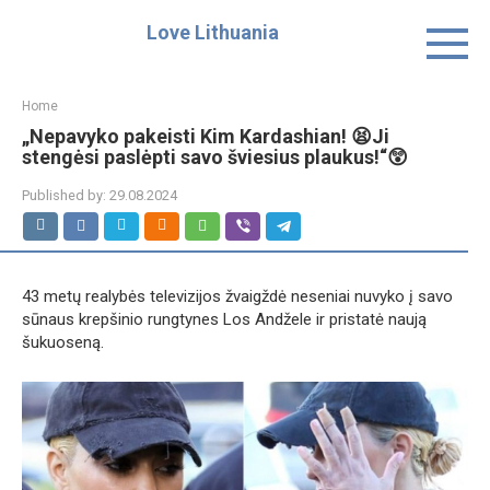
Skip
Love Lithuania
to
content
Home
„Nepavyko pakeisti Kim Kardashian! 😫Ji
stengėsi paslėpti savo šviesius plaukus!“😲
Published by:
29.08.2024
43 metų realybės televizijos žvaigždė neseniai nuvyko į savo
sūnaus krepšinio rungtynes ​​Los Andžele ir pristatė naują
šukuoseną.