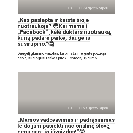
0
179 просмотров
„Kas paslėpta ir keista šioje
nuotraukoje? 😳Kai mama į
„Facebook“ įkėlė dukters nuotrauką,
kurią padarė parke, daugelis
susirūpino.“🤔
Daugelį glumino vaizdas, kaip maža mergaitė pozuoja
parke, susidėjusi rankas prieš juosmenį. Iš pirmo
0
169 просмотров
„Mamos vadovavimas ir padrąsinimas
leido jam pasiekti nacionalinę šlovę,
nepaisant jo išvaizdos!“😲