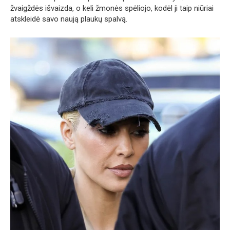
žvaigždės išvaizda, o keli žmonės spėliojo, kodėl ji taip niūriai
atskleidė savo naują plaukų spalvą.