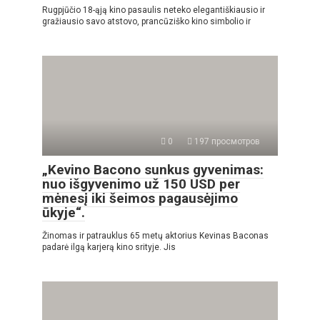
Rugpjūčio 18-ąją kino pasaulis neteko elegantiškiausio ir
gražiausio savo atstovo, prancūziško kino simbolio ir
0
197 просмотров
„Kevino Bacono sunkus gyvenimas:
nuo išgyvenimo už 150 USD per
mėnesį iki šeimos pagausėjimo
ūkyje“.
Žinomas ir patrauklus 65 metų aktorius Kevinas Baconas
padarė ilgą karjerą kino srityje. Jis