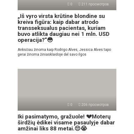
0
211 просмотров
„Iš vyro virsta krūtine blondine su
kreiva figūra: kaip dabar atrodo
transseksualus pacientas, kuriam
buvo atlikta daugiau nei 1 mln. USD
operacija?“😳
Anksčiau žinoma kaip Rodrigo Alves, Jessica Alves tapo
gerai žinoma žiniasklaidoje dėl savo ilgos
0
206 просмотров
Iki pasimatymo, gražuole! 💔Moterų
širdžių ėdikei visame pasaulyje dabar
amžinai liks 88 metai.😔😭