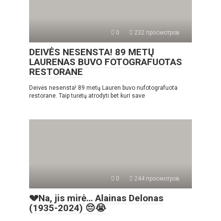
0
232 просмотров
DEIVĖS NESENSTA! 89 METŲ
LAURENAS BUVO FOTOGRAFUOTAS
RESTORANE
Deivės nesensta! 89 metų Lauren buvo nufotografuota
restorane. Taip turėtų atrodyti bet kuri save
0
244 просмотров
💔Na, jis mirė… Alainas Delonas
(1935-2024) 😔😭