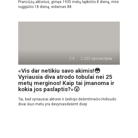
Prancūzų aktorius, gimęs 1935 metų lapkričio 8 dieną, mirė
rugpjūčio 18 dieną, eidamas 88
0
233 просмотров
«Vis dar netikiu savo akimis!😳
Vyriausia diva atrodo tobulai nei 25
metų merginos! Kaip tai įmanoma ir
kokia jos paslaptis?»😮
Tai, kad vyriausiai aktorei ir šeštojo dešimtmečio Holivudo
divai šiuo metu yra devyniasdešimt dveji