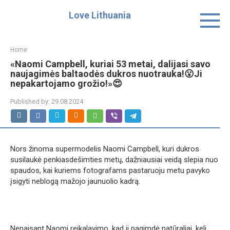
Skip
Love Lithuania
to
content
Home
«Naomi Campbell, kuriai 53 metai, dalijasi savo
naujagimės baltaodės dukros nuotrauka!😮Ji
nepakartojamo grožio!»😍
Published by:
29.08.2024
Nors žinoma supermodelis Naomi Campbell, kuri dukros
susilaukė penkiasdešimties metų, dažniausiai veidą slepia nuo
spaudos, kai kuriems fotografams pastaruoju metu pavyko
įsigyti neblogą mažojo jaunuolio kadrą.
Nepaisant Naomi reikalavimo, kad ji pagimdė natūraliai, keli