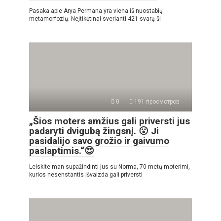
Pasaka apie Arya Permana yra viena iš nuostabių
metamorfozių. Neįtikėtinai sverianti 421 svarą ši
0
191 просмотров
„Šios moters amžius gali priversti jus
padaryti dvigubą žingsnį. 😮 Ji
pasidalijo savo grožio ir gaivumo
paslaptimis.“😍
Leiskite man supažindinti jus su Norma, 70 metų moterimi,
kurios nesenstantis išvaizda gali priversti