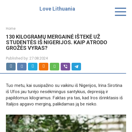
Skip
Love Lithuania
to
content
Home
130 KILOGRAMŲ MERGAINĖ IŠTEKĖ UŽ
STUDENTĖS IŠ NIGERIJOS. KAIP ATRODO
GROŽĖS VYRAS?
Published by:
27.08.2024
Tuo metu, kai susipažino su vaikinu iš Nigerijos, Irina Sirotina
iš Ufos jau turėjo nesėkmingus santykius, depresiją ir
papildomus kilogramus. Faktas yra tas, kad Iros išrinktasis iš
Italijos apgavo merginą, palikdamas ją be nieko.