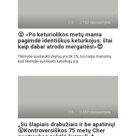
0
182 просмотров
😮 «Po keturiolikos metų mama
pagimdė identiškus keturkojus: štai
kaip dabar atrodo mergaitės!»😍
Tikimybė susilaukti dvynių yra tik 2%, tuo tarpu manoma,
kad tikimybė susilaukti keturkojų yra
0
657 просмотров
„Su šlapiais drabužiais ir be apatinių!
😮Kontroversiškos 75 metų Cher