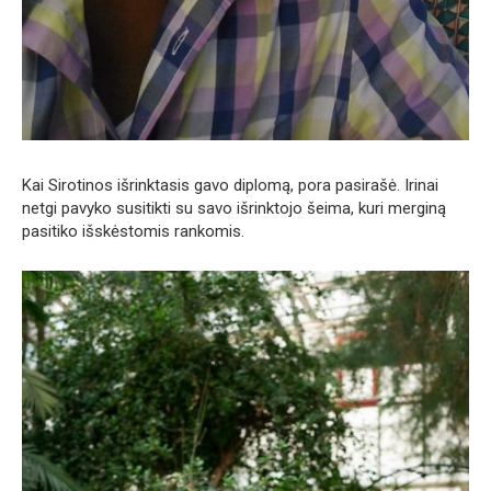
Kai Sirotinos išrinktasis gavo diplomą, pora pasirašė. Irinai
netgi pavyko susitikti su savo išrinktojo šeima, kuri merginą
pasitiko išskėstomis rankomis.