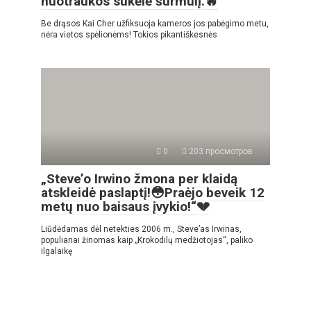
nuotraukos sukėlė šurmulį.🔥
Be drąsos Kai Cher užfiksuoja kameros jos pabėgimo metu,
nėra vietos spėlionėms! Tokios pikantiškesnės
0
203 просмотров
„Steve’o Irwino žmona per klaidą
atskleidė paslaptį!😳Praėjo beveik 12
metų nuo baisaus įvykio!“💔
Liūdėdamas dėl netekties 2006 m., Steve’as Irwinas,
populiariai žinomas kaip „Krokodilų medžiotojas“, paliko
ilgalaikę