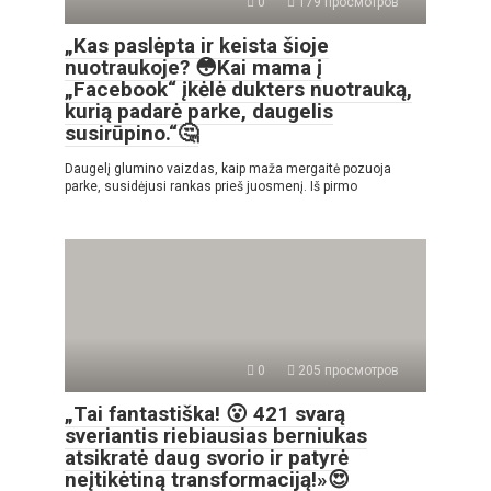
0
179 просмотров
„Kas paslėpta ir keista šioje
nuotraukoje? 😳Kai mama į
„Facebook“ įkėlė dukters nuotrauką,
kurią padarė parke, daugelis
susirūpino.“🤔
Daugelį glumino vaizdas, kaip maža mergaitė pozuoja
parke, susidėjusi rankas prieš juosmenį. Iš pirmo
0
205 просмотров
„Tai fantastiška! 😮 421 svarą
sveriantis riebiausias berniukas
atsikratė daug svorio ir patyrė
neįtikėtiną transformaciją!»😍