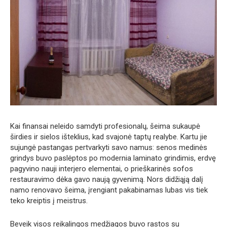
Kai finansai neleido samdyti profesionalų, šeima sukaupė
širdies ir sielos išteklius, kad svajonė taptų realybe. Kartu jie
sujungė pastangas pertvarkyti savo namus: senos medinės
grindys buvo paslėptos po modernia laminato grindimis, erdvę
pagyvino nauji interjero elementai, o prieškarinės sofos
restauravimo dėka gavo naują gyvenimą. Nors didžiąją dalį
namo renovavo šeima, įrengiant pakabinamas lubas vis tiek
teko kreiptis į meistrus.
Beveik visos reikalingos medžiagos buvo rastos su