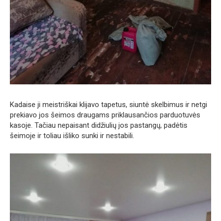
Kadaise ji meistriškai klijavo tapetus, siuntė skelbimus ir netgi
prekiavo jos šeimos draugams priklausančios parduotuvės
kasoje. Tačiau nepaisant didžiulių jos pastangų, padėtis
šeimoje ir toliau išliko sunki ir nestabili.