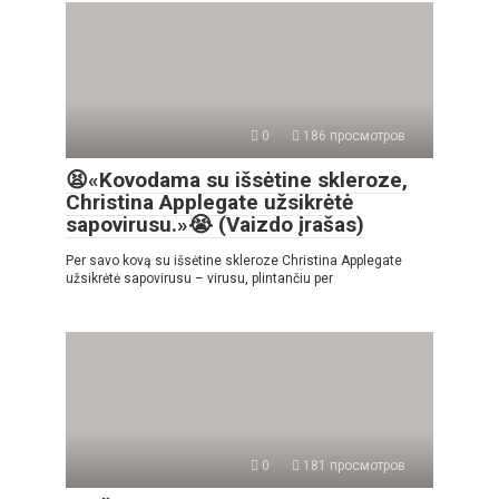
0
186 просмотров
😫«Kovodama su išsėtine skleroze,
Christina Applegate užsikrėtė
sapovirusu.»😭 (Vaizdo įrašas)
Per savo kovą su išsėtine skleroze Christina Applegate
užsikrėtė sapovirusu – virusu, plintančiu per
0
181 просмотров