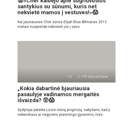
😫«Cher kalbėjo apie sugriuvusius
santykius su sūnumi, kuris net
nekvietė mamos į vestuves!»😱
Kai jauniausias Cher sūnus Elijah Blue Allmanas 2013
metais nusprendė nekviesti jos į savo
0
199 просмотров
„Kokia dabartinė bjauriausia
pasaulyje vadinamos mergaitės
išvaizda? 😲😱
Gydytojai pateikė Lizzie niūrią prognozę, sakydami, kad ji
nebendraus ar negyvens prasmingo gyvenimo, nors