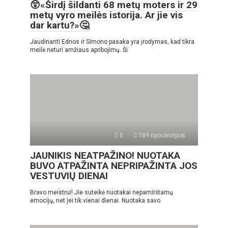
😲«Širdį šildanti 68 metų moters ir 29
metų vyro meilės istorija. Ar jie vis
dar kartu?»🤔
Jaudinanti Ednos ir Simono pasaka yra įrodymas, kad tikra
meilė neturi amžiaus apribojimų. Ši
0
189 просмотров
JAUNIKIS NEATPAŽINO! NUOTAKA
BUVO ATPAŽINTA NEPRIPAŽINTA JOS
VESTUVIŲ DIENAI
Bravo meistrui! Jie suteikė nuotakai nepamirštamų
emocijų, net jei tik vienai dienai. Nuotaka savo