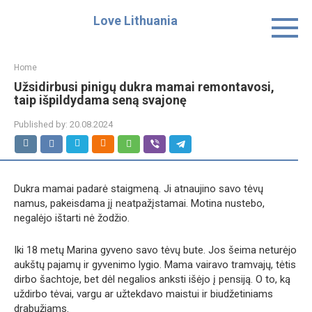
Skip
Love Lithuania
to
content
Home
Užsidirbusi pinigų dukra mamai remontavosi,
taip išpildydama seną svajonę
Published by:
20.08.2024
Dukra mamai padarė staigmeną. Ji atnaujino savo tėvų
namus, pakeisdama jį neatpažįstamai. Motina nustebo,
negalėjo ištarti nė žodžio.
Iki 18 metų Marina gyveno savo tėvų bute. Jos šeima neturėjo
aukštų pajamų ir gyvenimo lygio. Mama vairavo tramvajų, tėtis
dirbo šachtoje, bet dėl ​​negalios anksti išėjo į pensiją. O to, ką
uždirbo tėvai, vargu ar užtekdavo maistui ir biudžetiniams
drabužiams.