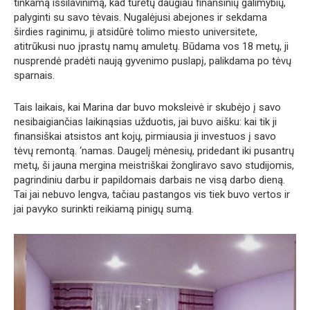
tinkamą išsilavinimą, kad turėtų daugiau finansinių galimybių,
palyginti su savo tėvais. Nugalėjusi abejones ir sekdama
širdies raginimu, ji atsidūrė tolimo miesto universitete,
atitrūkusi nuo įprastų namų amuletų. Būdama vos 18 metų, ji
nusprendė pradėti naują gyvenimo puslapį, palikdama po tėvų
sparnais.
Tais laikais, kai Marina dar buvo moksleivė ir skubėjo į savo
nesibaigiančias laikinąsias užduotis, jai buvo aišku: kai tik ji
finansiškai atsistos ant kojų, pirmiausia ji investuos į savo
tėvų remontą. ‘namas. Daugelį mėnesių, pridedant iki pusantrų
metų, ši jauna mergina meistriškai žongliravo savo studijomis,
pagrindiniu darbu ir papildomais darbais ne visą darbo dieną.
Tai jai nebuvo lengva, tačiau pastangos vis tiek buvo vertos ir
jai pavyko surinkti reikiamą pinigų sumą.