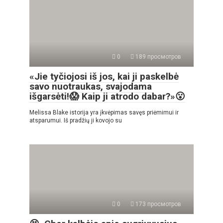
0
189 просмотров
«Jie tyčiojosi iš jos, kai ji paskelbė
savo nuotraukas, svajodama
išgarsėti!😱 Kaip ji atrodo dabar?»😮
Melissa Blake istorija yra įkvėpimas savęs priėmimui ir
atsparumui. Iš pradžių ji kovojo su
0
173 просмотров