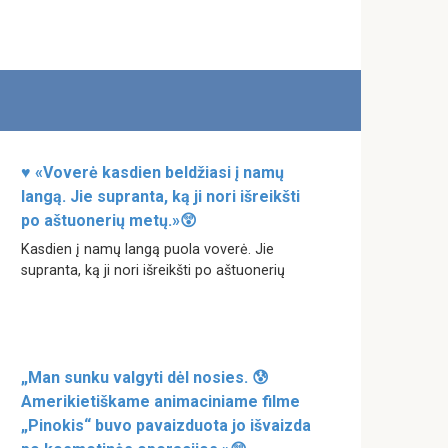
♥ «Voverė kasdien beldžiasi į namų
langą. Jie supranta, ką ji nori išreikšti
po aštuonerių metų.»😲
Kasdien į namų langą puola voverė. Jie
supranta, ką ji nori išreikšti po aštuonerių
„Man sunku valgyti dėl nosies. 😰
Amerikietiškame animaciniame filme
„Pinokis“ buvo pavaizduota jo išvaizda