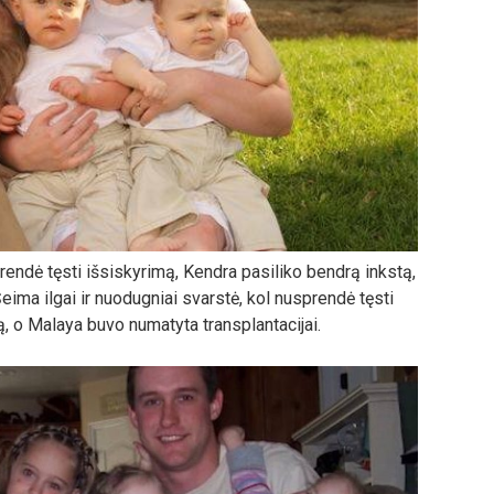
prendė tęsti išsiskyrimą, Kendra pasiliko bendrą inkstą,
eima ilgai ir nuodugniai svarstė, kol nusprendė tęsti
, o Malaya buvo numatyta transplantacijai.