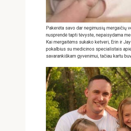
Pakerėta savo dar negimusių mergaičių ve
nusprendė tapti tėvyste, nepaisydama medi
Kai mergaitėms sukako ketveri, Erin ir Jay
pokalbius su medicinos specialistais api
savarankiškam gyvenimui, tačiau kartu buvo