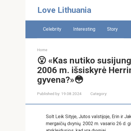
Skip
Love Lithuania
to
content
Celebrity
Interesting
Story
Home
😮 «Kas nutiko susijun
2006 m. išsiskyrė Herrin 
gyvena?»😳
Published by:
19.08.2024
Category:
Solt Leik Sityje, Jutos valstijoje, Erin ir 
mergaičių dvynių. 2002 m. vasario 26 d. 
atskleidusios, kad yra dvyniai.