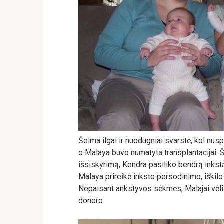
Šeima ilgai ir nuodugniai svarstė, kol nus
o Malaya buvo numatyta transplantacijai. Š
išsiskyrimą, Kendra pasiliko bendrą inkstą
Malaya prireikė inksto persodinimo, iškil
Nepaisant ankstyvos sėkmės, Malajai vėliau
donoro.