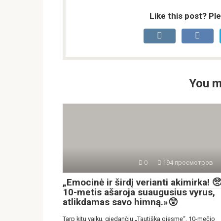
Like this post? Pl
You m
0
194 просмотров
„Emocinė ir širdį verianti akimirka! 
10-metis ašaroja suaugusius vyrus,
atlikdamas savo himną.»😲
Tarp kitų vaikų, giedančių „Tautišką giesmę“, 10-mečio