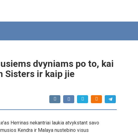
gusiems dvyniams po to, kai
Sisters ir kaip jie
Jake’as Herrinas nekantriai laukia atvykstant savo
gimusios Kendra ir Malaya nustebino visus