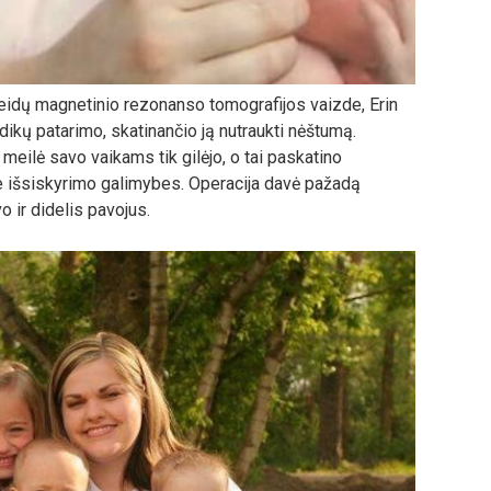
idų magnetinio rezonanso tomografijos vaizde, Erin
kų patarimo, skatinančio ją nutraukti nėštumą.
 meilė savo vaikams tik gilėjo, o tai paskatino
e išsiskyrimo galimybes. Operacija davė pažadą
 ir didelis pavojus.