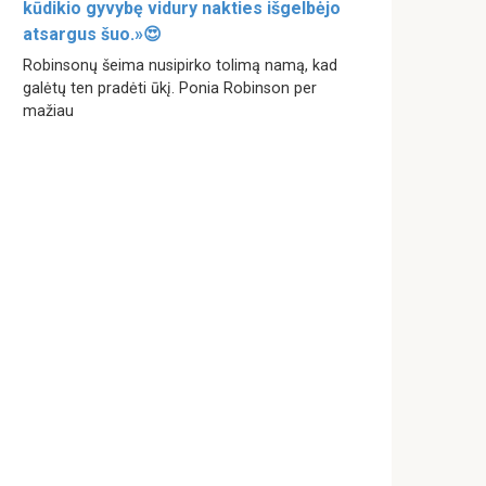
kūdikio gyvybę vidury nakties išgelbėjo
atsargus šuo.»😍
Robinsonų šeima nusipirko tolimą namą, kad
galėtų ten pradėti ūkį. Ponia Robinson per
mažiau