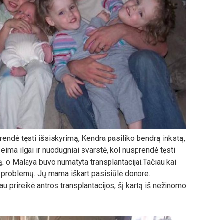
prendė tęsti išsiskyrimą, Kendra pasiliko bendrą inkstą,
eima ilgai ir nuodugniai svarstė, kol nusprendė tęsti
, o Malaya buvo numatyta transplantacijai.Tačiau kai
o problemų. Jų mama iškart pasisiūlė donore.
 prireikė antros transplantacijos, šį kartą iš nežinomo