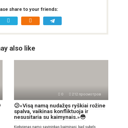
ease share to your friends:
ay also like
0
212 просмотров

😕«Visą namą nudažęs ryškiai rožine
spalva, vaikinas konfliktuoja ir
nesusitaria su kaimynais.»😳
Kiekvienas namo savininkas baiminasi, kad sukels