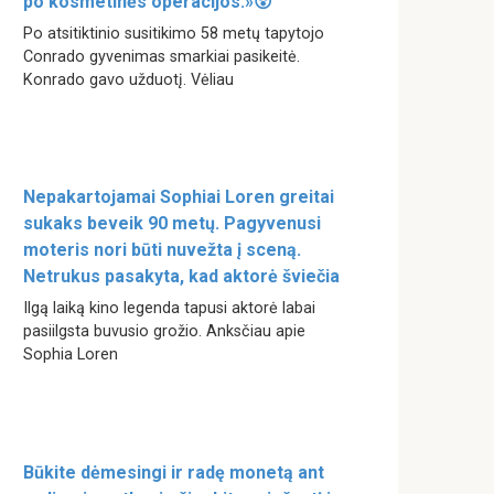
po kosmetinės operacijos.»😲
Po atsitiktinio susitikimo 58 metų tapytojo
Conrado gyvenimas smarkiai pasikeitė.
Konrado gavo užduotį. Vėliau
Nepakartojamai Sophiai Loren greitai
sukaks beveik 90 metų. Pagyvenusi
moteris nori būti nuvežta į sceną.
Netrukus pasakyta, kad aktorė šviečia
Ilgą laiką kino legenda tapusi aktorė labai
pasiilgsta buvusio grožio. Anksčiau apie
Sophia Loren
Būkite dėmesingi ir radę monetą ant