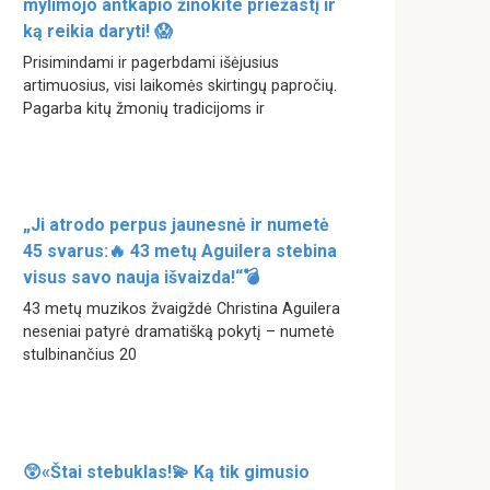
mylimojo antkapio žinokite priežastį ir
ką reikia daryti! 😱
Prisimindami ir pagerbdami išėjusius
artimuosius, visi laikomės skirtingų papročių.
Pagarba kitų žmonių tradicijoms ir
„Ji atrodo perpus jaunesnė ir numetė
45 svarus:🔥 43 metų Aguilera stebina
visus savo nauja išvaizda!“💣
43 metų muzikos žvaigždė Christina Aguilera
neseniai patyrė dramatišką pokytį – numetė
stulbinančius 20
😲«Štai stebuklas!💫 Ką tik gimusio